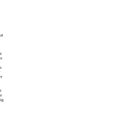
at
t
re
s
r
er
t
te
uig