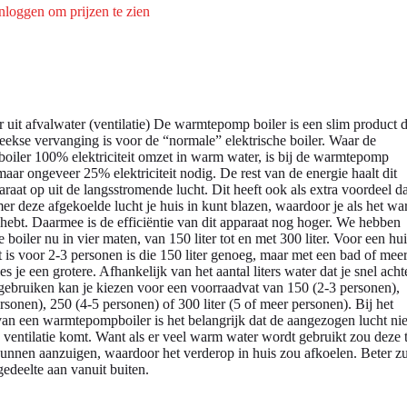
nloggen om prijzen te zien
uit afvalwater (ventilatie) De warmtepomp boiler is een slim product d
reekse vervanging is voor de “normale” elektrische boiler. Waar de
 boiler 100% elektriciteit omzet in warm water, is bij de warmtepomp
maar ongeveer 25% elektriciteit nodig. De rest van de energie haalt dit
raat op uit de langsstromende lucht. Dit heeft ook als extra voordeel da
mer deze afgekoelde lucht je huis in kunt blazen, waardoor je als het wa
o hebt. Daarmee is de efficiëntie van dit apparaat nog hoger. We hebben
 boiler nu in vier maten, van 150 liter tot en met 300 liter. Voor een hui
t is voor 2-3 personen is die 150 liter genoeg, maar met een bad of mee
s je een grotere. Afhankelijk van het aantal liters water dat je snel acht
 gebruiken kan je kiezen voor een voorraadvat van 150 (2-3 personen),
rsonen), 250 (4-5 personen) of 300 liter (5 of meer personen). Bij het
van een warmtepompboiler is het belangrijk dat de aangezogen lucht nie
e ventilatie komt. Want als er veel warm water wordt gebruikt zou deze 
kunnen aanzuigen, waardoor het verderop in huis zou afkoelen. Beter z
gedeelte aan vanuit buiten.