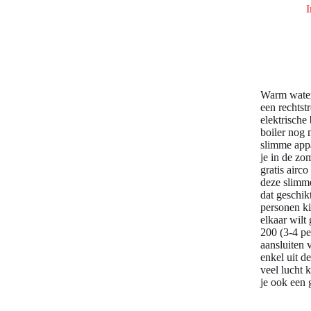
I
Warm water 
een rechtst
elektrische
boiler nog 
slimme appa
je in de zo
gratis airc
deze slimme
dat geschik
personen kie
elkaar wilt
200 (3-4 pe
aansluiten 
enkel uit d
veel lucht 
je ook een 