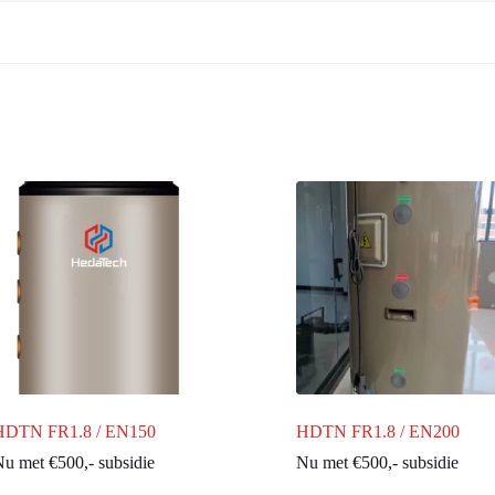
HDTN FR1.8 / EN150
HDTN FR1.8 / EN200
u met €500,- subsidie
Nu met €500,- subsidie