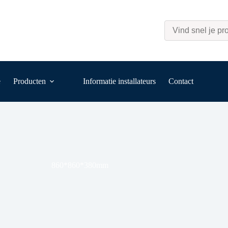
e
Producten
Informatie installateurs
Contact
860*860*380mm