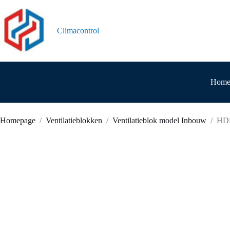
Ga
naar
de
Climacontrol
inhoud
Hom
Homepage
/
Ventilatieblokken
/
Ventilatieblok model Inbouw
/
HD