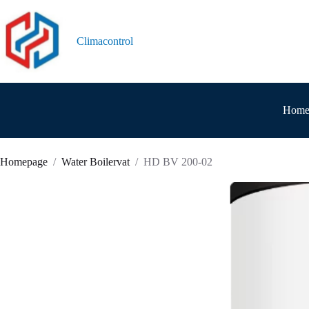
Ga
naar
de
Climacontrol
inhoud
Hom
Homepage
/
Water Boilervat
/
HD BV 200-02